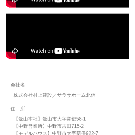
会社名
株式会社村上建設／サラサホーム北信
住 所
【飯山本社】飯山市大字常郷58-1
【中野営業所】中野市吉田715-2
【モデルハウス】中野市大字新保922-7