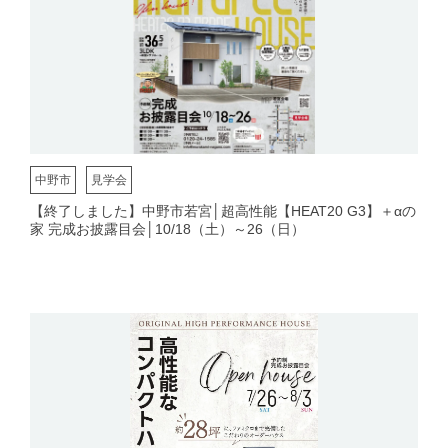
中野市
見学会
【終了しました】中野市若宮│超高性能【HEAT20 G3】＋αの
家 完成お披露目会│10/18（土）～26（日）