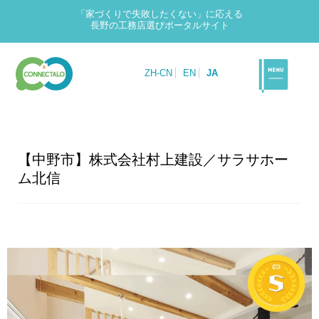
「家づくりで失敗したくない」に応える
長野の工務店選びポータルサイト
ZH-CN
EN
JA
【中野市】株式会社村上建設／サラサホー
ム北信