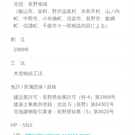
北信、長野地域
（飯山市、栄村、野沢温泉村、木島平村、山ノ内
町、中野市、小布施町、須坂市、長野市、飯綱
町、信濃町、千曲市※一部相談内容による）
創 立
1969年
工 法
木造軸組工法
免許 / 所属団体 / 資格
建設業許可：長野県知事許可（特-4）第1869号
建築士事務所登録：北信 G（長野）第64301号
宅地建物取引業者：長野県知事（5）第4620号
HP・SNS