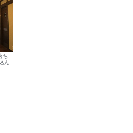
落ち
込ん