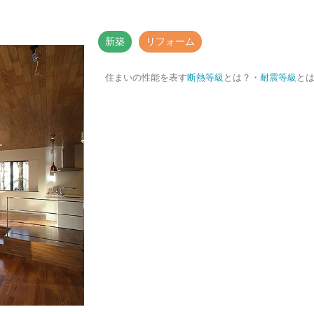
新築
リフォーム
住まいの性能を表す
断熱等級
とは？・
耐震等級
と