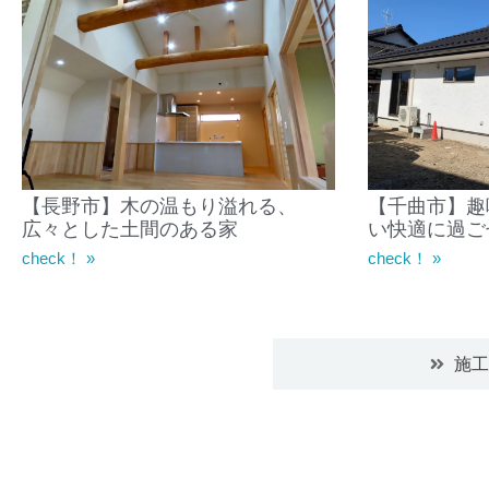
【長野市】木の温もり溢れる、
【千曲市】趣
広々とした土間のある家
い快適に過ご
check！ »
check！ »
施工