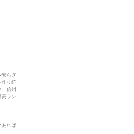
や安らぎ
を作り続
や、信州
最高ラン
かあれば