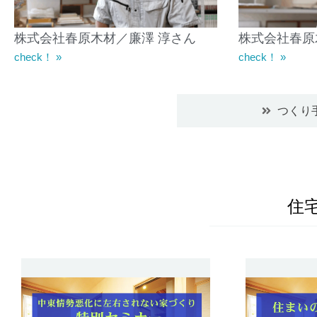
株式会社春原木材／廉澤 淳さん
株式会社春原
check！ »
check！ »
つくり
住