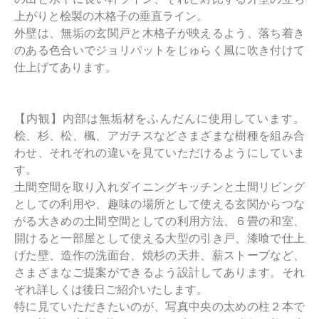
上がりと桧製の木格子の垂直ライン。
外壁は、無垢の玄関戸と木格子が映えるよう、落ち着き
のある色合いでジョリパットをじゅらく風に吹き付けて
仕上げてあります。
【内観】内部は無垢材をふんだんに使用しています。
桧、杉、松、楓、アガチスなどさまざまな樹種を組み合
わせ、それぞれの違いを見ていただけるようにしていま
す。
土間空間を取り入れダイニングキッチンと土間リビング
としての利用や、趣味の場所として使える玄関からつな
がる大きめの土間空間としての利用方法、６畳の和室、
開けると一部屋として使える大型の引き戸、漆喰で仕上
げた壁、造作の洗面台、焼杉の天井、薪ストーブなど、
さまざまなご提案ができるよう設計してあります。それ
ぞれ詳しくは後日ご紹介いたします。
特に見ていただきたいのが、写真中央の太めの柱２本で