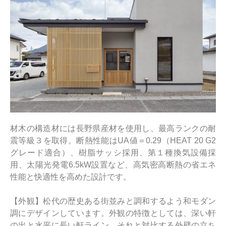
材木の構造材には長野県産材を使用し、最高ランクの耐
震等級３を取得。断熱性能はUA値＝0.29（HEAT 20 G2
グレード適合）、樹脂サッシ採用、第１種換気設備採
用、太陽光発電6.5kW設置など、高気密高断熱の省エネ
性能と快適性を高めた設計です。
【外観】松代の歴史ある街並みと調和するよう和モダン
調にデザインしています。外観の特徴としては、深い軒
の出と水平に長い軒ライン、それと対比する外壁の立ち