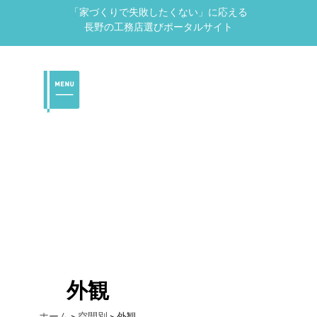
「家づくりで失敗したくない」に応える
長野の工務店選びポータルサイト
外観
ホーム
>
空間別
>
外観