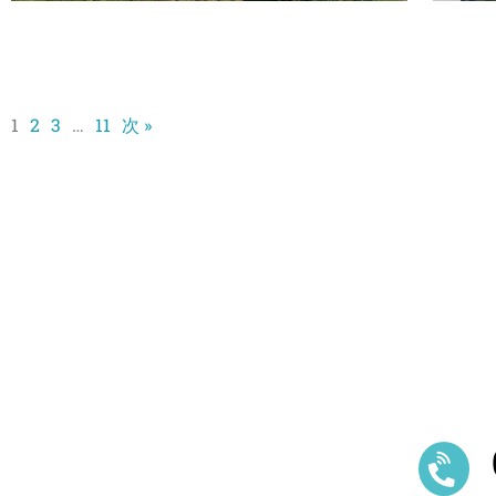
1
2
3
…
11
次 »