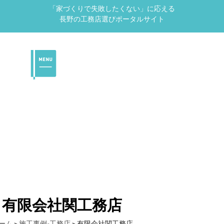
「家づくりで失敗したくない」に応える
長野の工務店選びポータルサイト
有限会社関工務店
ーム
>
施工事例-工務店
>
有限会社関工務店