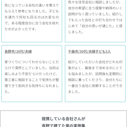
色々な住宅会社に相談しましたが、
気になっている会社の違いを教えて
自分の希望に合う提案や納得のいく
もらえて参考になりました。子ども
説明がなく困っていました。紹介し
を連れて何社も回るのは大変なの
てもらった会社との打ち合わせでは
で、ある程度自分に合う会社を絞れ
じめて「自分の思いが通じた」と感
たのがよかったです。
じました。
長野市/20代/夫婦
千曲市/30代/夫婦子ども3人
家づくりについてわからないことだ
紹介していただいた会社がどれも印
らけで漠然としていました。当初は
象がよく、最後まで決めるのにとて
楽しみより不安だらけだったけど、
も悩みましたが、訪問後も定期的に
第三者に相談することで気持ちが整
相談に乗ってくださり、自分たちに
理できて前向きな気持ちになれまし
一番合う会社に依頼することができ
た。
ました。
提携している会社さんが
長野で建てた家の実例集