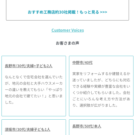
おすすめ工務店約30社掲載！もっと見る >>>
Customer Voices
お客さまの声
中野市/40代
長野市/30代/夫婦+子ども2人
実家をリフォームするか建替えるか
なんとなくで住宅会社を選んでいた
迷っていましたが、どちらにも対応
が、地元の会社と大手ハウスメーカ
できる経験や実績が豊富な会社をい
ーの違いを教えてもらい「やっぱり
くつか紹介してもらいました。会社
地元の会社で建てたい！」と思いま
ごとにいろんな考え方や方法があ
した。
り、選択肢が広がりました。
長野市/50代/本人
須坂市/30代/夫婦子ども1人