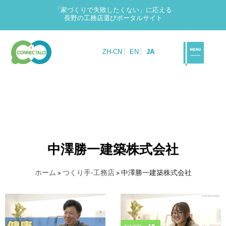
「家づくりで失敗したくない」に応える
長野の工務店選びポータルサイト
ZH-CN
EN
JA
中澤勝一建築株式会社
ホーム
>
つくり手-工務店
>
中澤勝一建築株式会社