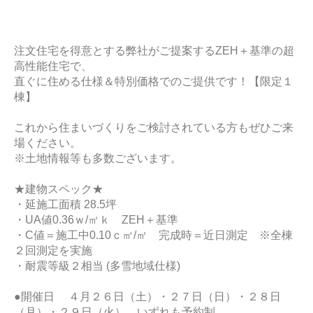
注文住宅を得意とする弊社がご提案するZEH＋基準の超
高性能住宅で、
直ぐに住める仕様＆特別価格でのご提供です！【限定１
棟】
これから住まいづくりをご検討されている方もぜひご来
場ください。
※土地情報等も多数ございます。
★建物スペック★
・延施工面積 28.5坪
・UA値0.36ｗ/㎡ｋ ZEH＋基準
・C値＝施工中0.10ｃ㎡/㎡ 完成時＝近日測定 ※全棟
２回測定を実施
・耐震等級２相当 (多雪地域仕様)
●開催日 ４月２６日（土）・２７日（日）・２８日
（月）・２９日（火） いずれも予約制