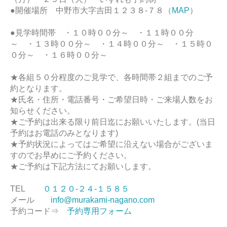
●開催場所 中野市大字吉田１２３８-７８（
MAP
）
●見学時間帯 ・１０時００分～ ・１１時００分
～ ・１３時００分～ ・１４時００分～ ・１５時０
０分～ ・１６時００分～
★各組５０分程度のご見学で、各時間帯２組までのご予
約となります。
★氏名・住所・電話番号・ご希望日時・ご来場人数をお
知らせください。
★ご予約は出来る限り前日迄にお願いいたします。(当日
予約はお電話のみとなります)
★予約状況によってはご希望に沿えない場合がございま
すのでお早めにご予約ください。
★ご予約は下記方法にてお願いします。
TEL
０１２０-２４-１５８５
メール
info@murakami-nagano.com
予約コード⇒
予約専用フォーム