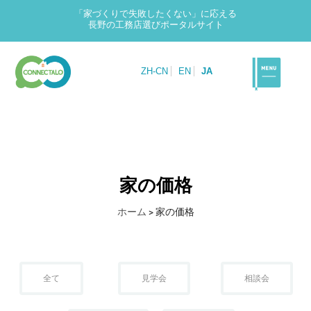
「家づくりで失敗したくない」に応える
長野の工務店選びポータルサイト
ZH-CN
EN
JA
家の価格
ホーム
>
家の価格
全て
見学会
相談会