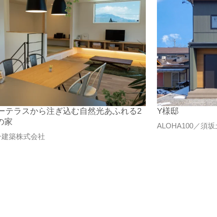
ーテラスから注ぎ込む自然光あふれる2
Y様邸
の家
ALOHA100／
一建築株式会社