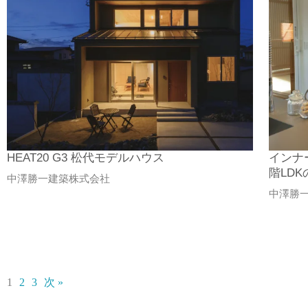
HEAT20 G3 松代モデルハウス
インナ
階LDK
中澤勝一建築株式会社
中澤勝
1
2
3
次 »