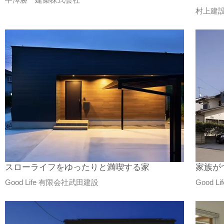
村上建
スローライフをゆったりと満喫する家
家族が
Good Life 有限会社武田建設
Good 