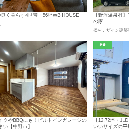
良く暮らす4世帯・56坪WB HOUSE
【野沢温泉村】ア
の家
設
松村デザイン建築事
イクやBBQにも！ビルトインガレージの
【12.72坪・
まい【中野市】
いいサイズの平