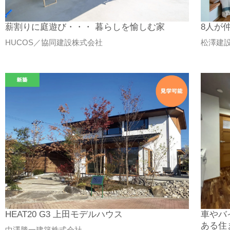
薪割りに庭遊び・・・ 暮らしを愉しむ家
8人が仲
HUCOS／協同建設株式会社
松澤建
HEAT20 G3 上田モデルハウス
車やバ
ある住
中澤勝一建築株式会社