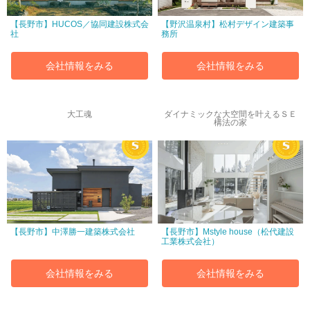
【長野市】HUCOS／協同建設株式会
【野沢温泉村】松村デザイン建築事
社
務所
会社情報をみる
会社情報をみる
大工魂
ダイナミックな大空間を叶えるＳＥ
構法の家
【長野市】中澤勝一建築株式会社
【長野市】Mstyle house（松代建設
工業株式会社）
会社情報をみる
会社情報をみる