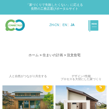
「家づくりで失敗したくない」に応える
長野の工務店選びポータルサイト
ZH-CN
EN
JA
ホーム
>
住まいの計画
>
注文住宅
人と自然がつながり共生する
デザイン+性能
プロセスを大切にした家づくり