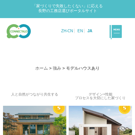
「家づくりで失敗したくない」に応える
長野の工務店選びポータルサイト
ZH-CN
EN
JA
ホーム
>
強み
>
モデルハウスあり
人と自然がつながり共生する
デザイン+性能
プロセスを大切にした家づくり