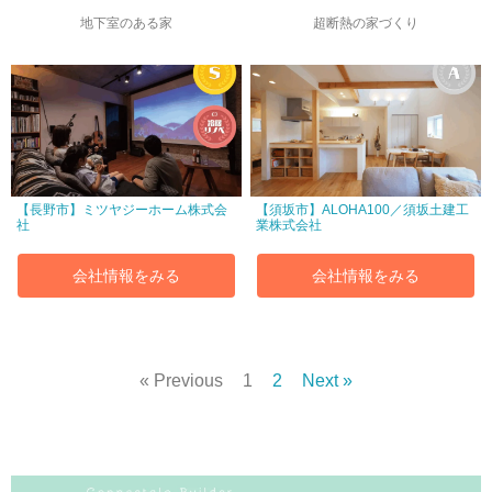
地下室のある家
超断熱の家づくり
【長野市】ミツヤジーホーム株式会
【須坂市】ALOHA100／須坂土建工
社
業株式会社
会社情報をみる
会社情報をみる
« Previous
1
2
Next »