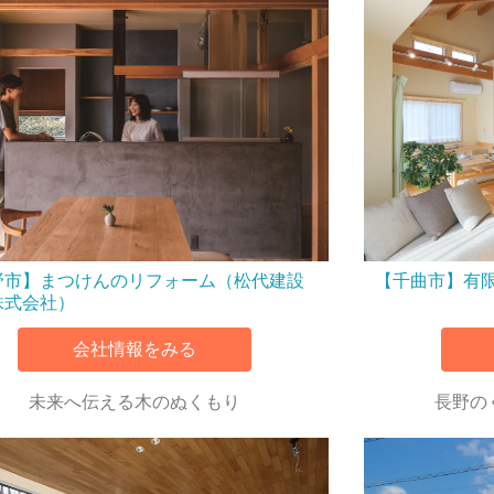
野市】まつけんのリフォーム（松代建設
【千曲市】有
株式会社）
会社情報をみる
未来へ伝える木のぬくもり
長野の