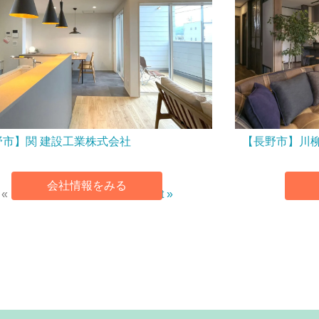
野市】関 建設工業株式会社
【長野市】川
会社情報をみる
« Previous
1
2
3
Next »