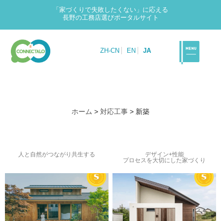
「家づくりで失敗したくない」に応える
長野の工務店選びポータルサイト
ZH-CN
EN
JA
ホーム
>
対応工事
>
新築
人と自然がつながり共生する
デザイン+性能
プロセスを大切にした家づくり