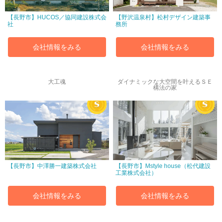
【長野市】HUCOS／協同建設株式会
【野沢温泉村】松村デザイン建築事
社
務所
会社情報をみる
会社情報をみる
大工魂
ダイナミックな大空間を叶えるＳＥ
構法の家
【長野市】中澤勝一建築株式会社
【長野市】Mstyle house（松代建設
工業株式会社）
会社情報をみる
会社情報をみる