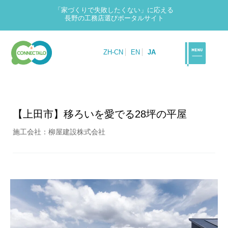
「家づくりで失敗したくない」に応える
長野の工務店選びポータルサイト
ZH-CN
EN
JA
【上田市】移ろいを愛でる28坪の平屋
施工会社：柳屋建設株式会社