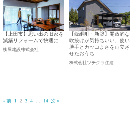
【上田市】思い出の旧家を
【飯綱町・新築】開放的な
減築リフォームで快適に
吹抜けが気持ちいい、使い
勝手とカッコよさを両立さ
柳屋建設株式会社
せたおうち
株式会社ツチクラ住建
« 前
1
2
3
4
…
14
次 »