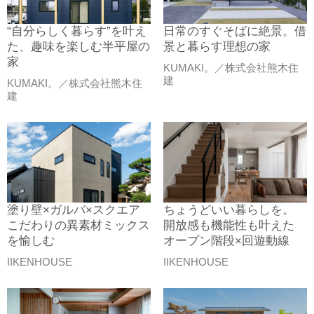
“自分らしく暮らす”を叶え
日常のすぐそばに絶景。借
た、趣味を楽しむ半平屋の
景と暮らす理想の家
家
KUMAKI。／株式会社熊木住
建
KUMAKI。／株式会社熊木住
建
塗り壁×ガルバ×スクエア
ちょうどいい暮らしを。
こだわりの異素材ミックス
開放感も機能性も叶えた
を愉しむ
オープン階段×回遊動線
IIKENHOUSE
IIKENHOUSE