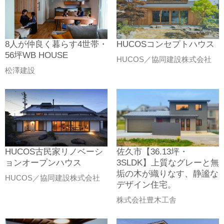
8人が仲良く暮らす4世帯・
HUCOSコンセプトハウス
56坪WB HOUSE
HUCOS／協同建設株式会社
松澤建設
HUCOS古民家リノベーシ
佐久市【36.13坪・
ョンオープンハウス
3SLDK】上質なグレーと無
垢の木が織りなす、静謐な
HUCOS／協同建設株式会社
デザイン住宅。
株式会社豊木工舎