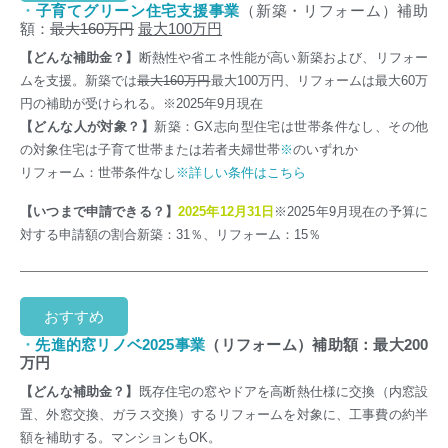
・
子育てグリーン住宅支援事業
（新築・リフォーム）補助
額：
最大160万円
最大100万円
【どんな補助金？】
断熱性や省エネ性能が高い新築および、リフォー
ムを支援。新築では
最大160万円
最大100万円
、
リフォームは
最大60万
円
の補助が受けられる。
※2025年9月現在
【どんな人が対象？】
新築：GX志向型住宅は世帯条件なし、その他
の対象住宅は
子育て世帯または若者夫婦世帯
※
のいずれか
リフォーム：
世帯条件なし
※詳しい条件はこちら
【いつまで申請できる？】
2025年12月31日
※2025年9月現在の予算に
対する申請額の割合新築：31％、リフォーム：15％
おすすめ
・
先進的窓リノベ2025事業
（リフォーム）補助額：最大200
万円
【どんな補助金？】
既存住宅の窓やドアを高断熱仕様に交換（内窓設
置、外窓交換、ガラス交換）するリフォームを対象に、工事費の約半
額を
補助する。マンションもOK。