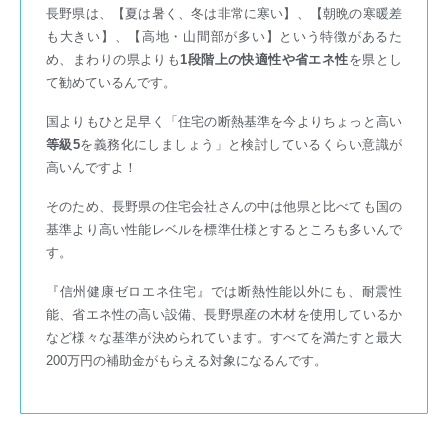
長野県は、【夏は暑く、冬は非常に寒い】、【朝晩の寒暖差
も大きい】、【高地・山間部が多い】という特徴があるた
め、まわりの県よりも
1段階上の快適性や省エネ性
を県とし
て勧めているんです。
国よりもひと足早く「住宅の断熱基準を今よりちょっと高い
等級5
を義務化にしましょう」と検討しているくらい意識が
高いんですよ！
そのため、長野県の住宅会社さんの中は他県と比べても国の
基準より高い性能レベルを標準仕様とするところも多いんで
す。
『信州健康ゼロエネ住宅』では断熱性能以外にも、耐震性
能、省エネ性の高い設備、長野県産の木材を使用しているか
など様々な基準が決められています。すべてを満たすと最大
200万円の補助金がもらえる対象になるんです。