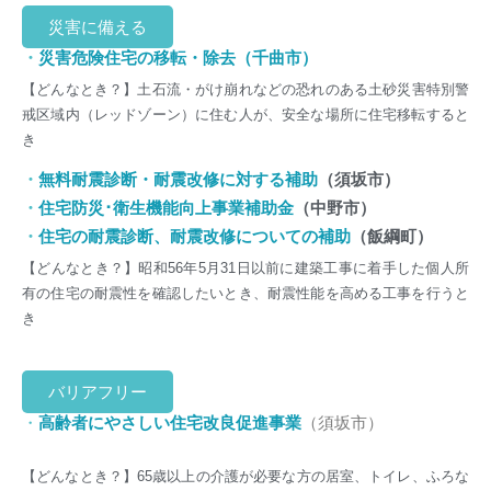
災害に備える
・
災害危険住宅の移転・除去（千曲市）
【どんなとき？】
土石流・がけ崩れなどの恐れのある土砂災害特別警
戒区域内（レッドゾーン）に住む人が、安全な場所に住宅移転すると
き
・
無料耐震診断・耐震改修に対する補助
（須坂市）
・
住宅防災･衛生機能向上事業補助金
（中野市）
・
住宅の耐震診断、耐震改修についての補助
（飯綱町）
【どんなとき？】
昭和56年5月31日以前に建築工事に着手した個人所
有の住宅の耐震性を確認したいとき、耐震性能を高める工事を行うと
き
バリアフリー
・
高齢者にやさしい住宅改良促進事業
（須坂市）
【どんなとき？】65歳以上の介護が必要な方の居室、トイレ、ふろな