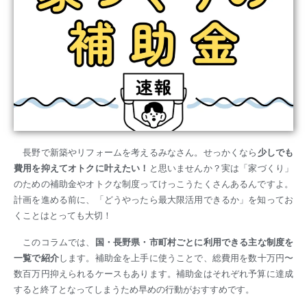
長野で新築やリフォームを考えるみなさん。せっかくなら
少しでも
費用を抑えてオトクに叶えたい！
と思いませんか？実は「家づくり」
のための補助金やオトクな制度ってけっこうたくさんあるんですよ。
計画を進める前に、「どうやったら最大限活用できるか」を知ってお
くことはとっても大切！
このコラムでは、
国・長野県・市町村ごとに利用できる主な制度を
一覧で紹介
します。補助金を上手に使うことで、総費用を数十万円〜
数百万円抑えられるケースもあります。補助金はそれぞれ予算に達成
すると終了となってしまうため早めの行動がおすすめです。