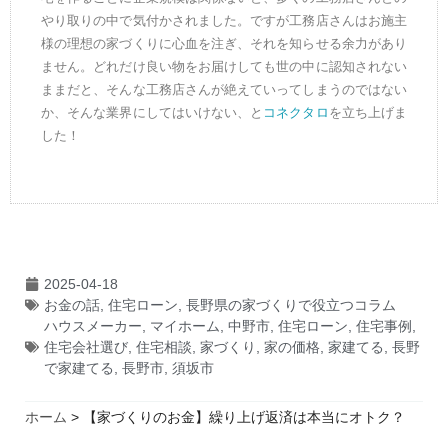
やり取りの中で気付かされました。ですが
工務店さんはお施主
様の理想の家づくりに心血を注ぎ、それを知らせる余力があり
ません。どれだけ良い物をお届けしても世の中に認知されない
ままだと、そんな工務店さんが絶えていってしまうのではない
か、そんな業界にしてはいけない、と
コネクタロ
を立ち上げま
した！
2025-04-18
お金の話
,
住宅ローン
,
長野県の家づくりで役立つコラム
ハウスメーカー
,
マイホーム
,
中野市
,
住宅ローン
,
住宅事例
,
住宅会社選び
,
住宅相談
,
家づくり
,
家の価格
,
家建てる
,
長野
で家建てる
,
長野市
,
須坂市
ホーム
>
【家づくりのお金】繰り上げ返済は本当にオトク？