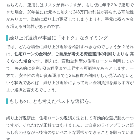
もちろん、運用にはリスクが伴いますが、もし仮に年率2％で運用で
きた場合、20年後には元本に加えて243万円の利益が得られる可能性
があります。単純に繰り上げ返済してしまうよりも、手元に残るお金
が増える可能性があるのです。
繰り上げ返済が本当に「オトク」なタイミング
では、どんな場合に繰り上げ返済を検討すべきなのでしょうか？それ
は、
住宅ローンの金利が、ご自身が考える資産運用の利回りよりも 高
くなった場合
です。例えば、変動金利型の住宅ローンを利用してい
て、将来的に金利が3％程度まで上昇する可能性があるとします。一
方で、安全性の高い資産運用でも2％程度の利回りしか見込めないと
いう状況であれば、繰り上げ返済によって高い金利負担を減らす方が
よい選択と言えるでしょう。
もしものことも考えたベストな選択を。
繰り上げ返済は、住宅ローンの返済方法として有効的な選択肢の一つ
ですが、それだけが正解ではありません。ご自身のライフプランと照
らし合わせながら後悔のないベストな選択ができることを願っていま
す。