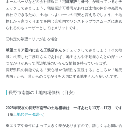
ホームページなどの会社情報に
「宅建業許可番号」
が載っているかチ
ェックしてみましょ
う
。
宅建業許可番号があれば
土地の仲介や売買も
自社でできるため、土地につよい一つの目安と言えるでしょう。土地
探しから家づくりまでを同じ会社内でワンストップでスムーズに進め
られるのもユーザーとしてはメリットです。
②特定の希望エリアがある場合
希望エリア圏内にある工務店さん
をチェックしてみましょう！その地
域に根差した工務店さんであれば、地主さんや不動産さんとの深～い
つながりがあって周辺地域のいろんな情報を持っているはず。
長野県民の特徴である「安心感や信頼性を重視する」ところや「地元
志向」から、昔からのつながりを大切にする地主さんも多いんです。
長野市南部の土地相場価格（目安）
2025年現在の長野市南部の土地相場は 一坪あたり13万～17万 です
（※
土地代データ調べ
）
※エリアや条件によって大きく差がありますので、詳しくはお問い合