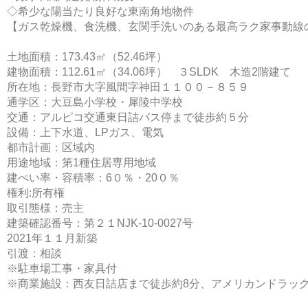
◇希少な陽当たり良好な東南角地物件
【ガス乾燥機、食洗機、玄関手洗いのある最高ラク家事動線
土地面積：173.43㎡（52.46坪）
建物面積：112.61㎡（34.06坪） ３SLDK 木造2階建て
所在地：長野市大字風間字神田１１００－８５９
通学区：大豆島小学校・犀陵中学校
交通：アルピコ交通東日詰バス停まで徒歩約５分
設備：上下水道、LPガス、電気
都市計画：区域内
用途地域：第1種住居専用地域
建ぺい率・容積率：6０％・20０％
権利:所有権
取引態様：売主
建築確認番号：第２１NJK-10-0027号
2021年１１月新築
引渡：相談
※駐車場工事・家具付
※商業施設：西友日詰店まで徒歩約8分、アメリカンドラッグ