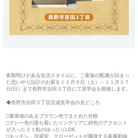
夜勤明けがある生活スタイルに、ご家族の配慮が詰まっ
た思いやり設計のお家を１１月９日（土）～１１月１７
日(日）まで長野市吉田３丁目にて見学会を開催します。
◆長野市吉田３丁目完成見学会の見どころ
□重厚感のあるブラウン色でまとめた外観
□グレー色の落ち着いたインテリアに紺色のアクセント
が入った２１帖のゆったりLDK
□キッチン、洗濯室、クローゼットが隣接する家事動線