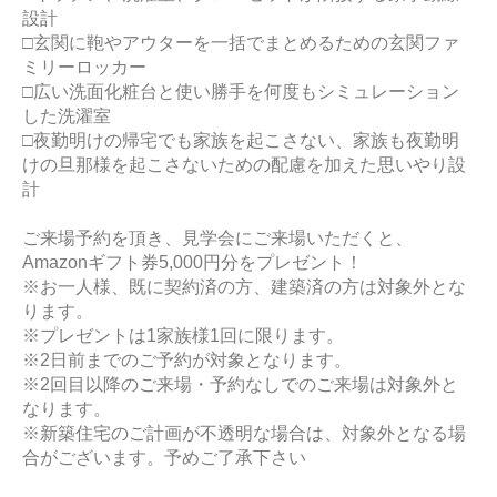
設計
□玄関に鞄やアウターを一括でまとめるための玄関ファ
ミリーロッカー
□広い洗面化粧台と使い勝手を何度もシミュレーション
した洗濯室
□夜勤明けの帰宅でも家族を起こさない、家族も夜勤明
けの旦那様を起こさないための配慮を加えた思いやり設
計
ご来場予約を頂き、見学会にご来場いただくと、
Amazonギフト券5,000円分をプレゼント！
※お一人様、既に契約済の方、建築済の方は対象外とな
ります。
※プレゼントは1家族様1回に限ります。
※2日前までのご予約が対象となります。
※2回目以降のご来場・予約なしでのご来場は対象外と
なります。
※新築住宅のご計画が不透明な場合は、対象外となる場
合がございます。予めご了承下さい