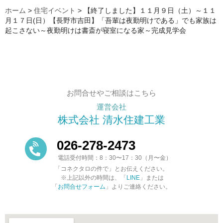
ホーム
>
住宅イベント
>
【終了しました】１１月９日（土）～１１
月１７日(日）【長野市吉田】「吾輩は夜勤明けである」でも家族は
起こさない～夜勤明けは書斎が寝室になる家～完成見学会
お問合せやご相談はこちら
運営会社
株式会社 清水住建工業
026-278-2473
電話受付時間：8：30〜17：30（月〜金）
「コネクタロの件で」とお伝えください。
※上記以外の時間は、「
LINE
」または
「
お問合せフォーム
」よりご連絡ください。