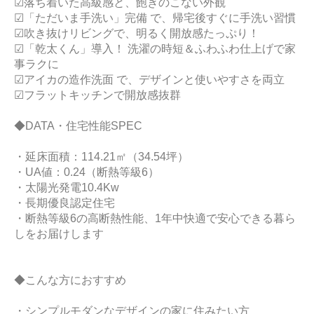
☑落ち着いた高級感と、飽きのこない外観
☑「ただいま手洗い」完備 で、帰宅後すぐに手洗い習慣
☑吹き抜けリビングで、明るく開放感たっぷり！
☑「乾太くん」導入！ 洗濯の時短＆ふわふわ仕上げで家
事ラクに
☑アイカの造作洗面 で、デザインと使いやすさを両立
☑フラットキッチンで開放感抜群
◆DATA・住宅性能SPEC
・延床面積：114.21㎡（34.54坪）
・UA値：0.24（断熱等級6）
・太陽光発電10.4Kw
・長期優良認定住宅
・断熱等級6の高断熱性能、1年中快適で安心できる暮ら
しをお届けします
◆こんな方におすすめ
・シンプルモダンなデザインの家に住みたい方