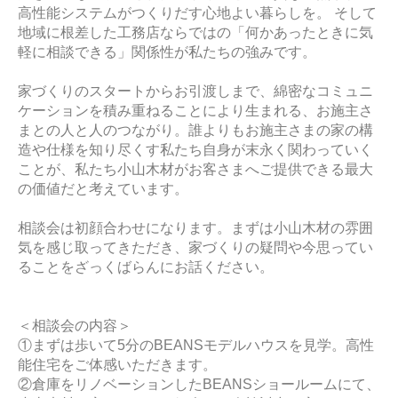
高性能システムがつくりだす心地よい暮らしを。 そして
地域に根差した工務店ならではの「何かあったときに気
軽に相談できる」関係性が私たちの強みです。
家づくりのスタートからお引渡しまで、綿密なコミュニ
ケーションを積み重ねることにより生まれる、お施主さ
まとの人と人のつながり。誰よりもお施主さまの家の構
造や仕様を知り尽くす私たち自身が末永く関わっていく
ことが、私たち小山木材がお客さまへご提供できる最大
の価値だと考えています。
相談会は初顔合わせになります。まずは小山木材の雰囲
気を感じ取ってきただき、家づくりの疑問や今思ってい
ることをざっくばらんにお話ください。
＜相談会の内容＞
①まずは歩いて5分のBEANSモデルハウスを見学。高性
能住宅をご体感いただきます。
②倉庫をリノベーションしたBEANSショールームにて、