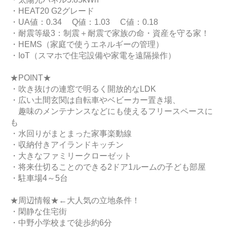
・HEAT20 G2グレード
・UA値：0.34 Q値：1.03 C値：0.18
・耐震等級3：制震＋耐震で家族の命・資産を守る家！
・HEMS（家庭で使うエネルギーの管理）
・IoT（スマホで住宅設備や家電を遠隔操作）
★POINT★
・吹き抜けの連窓で明るく開放的なLDK
・広い土間玄関は自転車やベビーカー置き場、
趣味のメンテナンスなどにも使えるフリースペースに
も
・水回りがまとまった家事楽動線
・収納付きアイランドキッチン
・大きなファミリークローゼット
・将来仕切ることのできる2ドア1ルームの子ども部屋
・駐車場4～5台
★周辺情報★←大人気の立地条件！
・閑静な住宅街
・中野小学校まで徒歩約6分