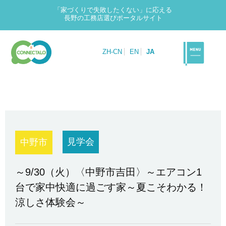
「家づくりで失敗したくない」に応える
長野の工務店選びポータルサイト
ZH-CN
EN
JA
見学会
中野市
～9/30（火）〈中野市吉田〉～エアコン1
台で家中快適に過ごす家～夏こそわかる！
涼しさ体験会～