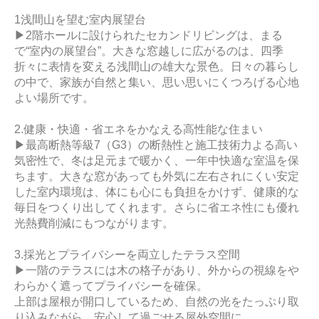
1浅間山を望む室内展望台
▶2階ホールに設けられたセカンドリビングは、まる
で“室内の展望台”。大きな窓越しに広がるのは、四季
折々に表情を変える浅間山の雄大な景色。日々の暮らし
の中で、家族が自然と集い、思い思いにくつろげる心地
よい場所です。
2.健康・快適・省エネをかなえる高性能な住まい
▶最高断熱等級7（G3）の断熱性と施工技術力よる高い
気密性で、冬は足元まで暖かく、一年中快適な室温を保
ちます。大きな窓があっても外気に左右されにくい安定
した室内環境は、体にも心にも負担をかけず、健康的な
毎日をつくり出してくれます。さらに省エネ性にも優れ
光熱費削減にもつながります。
3.採光とプライバシーを両立したテラス空間
▶一階のテラスには木の格子があり、外からの視線をや
わらかく遮ってプライバシーを確保。
上部は屋根が開口しているため、自然の光をたっぷり取
り込みながら、安心して過ごせる屋外空間に。