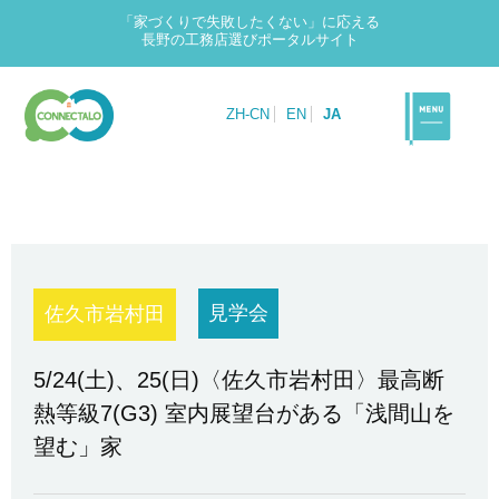
「家づくりで失敗したくない」に応える
長野の工務店選びポータルサイト
ZH-CN
EN
JA
見学会
佐久市岩村田
5/24(土)、25(日)〈佐久市岩村田〉最高断
熱等級7(G3) 室内展望台がある「浅間山を
望む」家