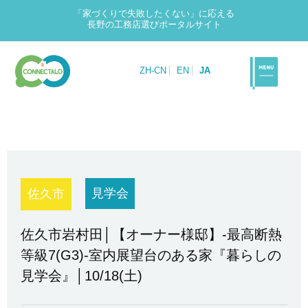
「家づくりで失敗したくない」に応える
長野の工務店選びポータルサイト
ZH-CN
EN
JA
見学会
佐久市
佐久市岩村田│【オーナー様邸】-最高断熱
等級7(G3)-室内展望台のある家『暮らしの
見学会』│10/18(土)