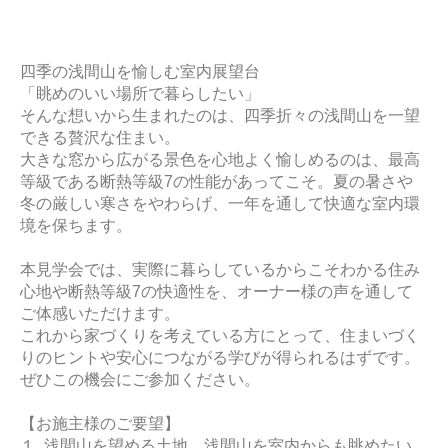
四季の浅間山を愉しむ室内展望台
「眺めのいい場所で暮らしたい」
そんな想いから生まれたのは、四季折々の浅間山を一望
できる贅沢な住まい。
大きな窓から広がる景色を心地よく愉しめるのは、最高
等級である断熱等級7の性能があってこそ。夏の暑さや
冬の厳しい寒さをやわらげ、一年を通して快適な室内環
境を保ちます。
本見学会では、実際に暮らしているからこそわかる住み
心地や断熱等級7の快適性を、オーナー様の声を通して
ご体感いただけます。
これから家づくりを考えている方にとって、住まいづく
りのヒントや安心につながる学びが得られるはずです。
ぜひこの機会にご参加ください。
【お施主様のご要望】
１. 浅間山を望める土地。浅間山を室内からも眺めたい。