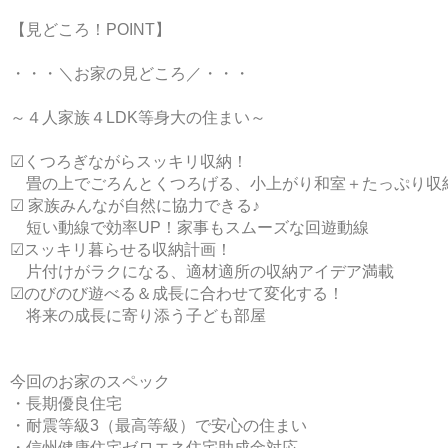
【見どころ！POINT】
・・・＼お家の見どころ／・・・
～４人家族４LDK等身大の住まい～
☑くつろぎながらスッキリ収納！
畳の上でごろんとくつろげる、小上がり和室＋たっぷり収
☑ 家族みんなが自然に協力できる♪
短い動線で効率UP！家事もスムーズな回遊動線
☑スッキリ暮らせる収納計画！
片付けがラクになる、適材適所の収納アイデア満載
☑のびのび遊べる＆成長に合わせて変化する！
将来の成長に寄り添う子ども部屋
今回のお家のスペック
・長期優良住宅
・耐震等級3（最高等級）で安心の住まい
・信州健康住宅ゼロエネ住宅助成金対応