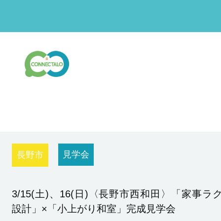
見学会
長野市
3/15(土)、16(日)〈長野市西和田〉「家事ラ
設計」×「小上がり和室」完成見学会