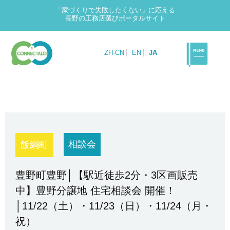
「家づくりで失敗したくない」に応える
長野の工務店選びポータルサイト
ZH-CN
EN
JA
相談会
飯綱町
豊野町豊野│【駅近徒歩2分・3区画販売
中】豊野分譲地 住宅相談会 開催！
│11/22（土）・11/23（日）・11/24（月・
祝）