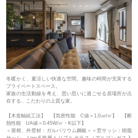
冬暖かく、夏涼しい快適な空間。趣味の時間が充実する
プライベートスペース。
家族の生活動線を考え、思い思いに過ごせる居場所が点
在する、こだわりの上質な家。
【木造軸組工法】 【気密性能 C値＝1.0㎠/㎡】 【断
熱性能 UA値＝0.45W/㎡・K以下】
＜屋根、外壁材：ガルバリウム鋼板＞＜窓サッシ：樹脂
サッシ、Low-E複層トリプルガラス（アルゴンガス入