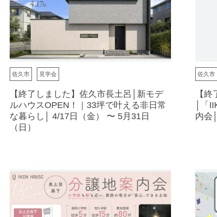
佐久市
見学会
佐久市
【終了しました】佐久市長土呂│新モデ
【終
ルハウスOPEN！｜33坪で叶える非日常
│「I
な暮らし│ 4/17日（金） 〜 5月31日
内会│
（日）