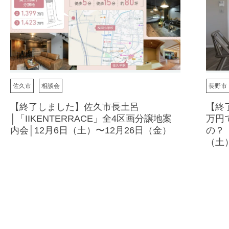
佐久市
相談会
長野市
【終了しました】佐久市長土呂
【終
│「IIKENTERRACE」全4区画分譲地案
万円
内会│12月6日（土）〜12月26日（金）
の？
（土