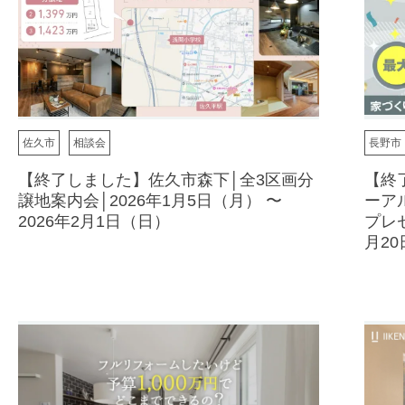
佐久市
相談会
長野市
【終了しました】佐久市森下│全3区画分
【終
譲地案内会│2026年1月5日（月） 〜
ーア
2026年2月1日（日）
プレ
月20