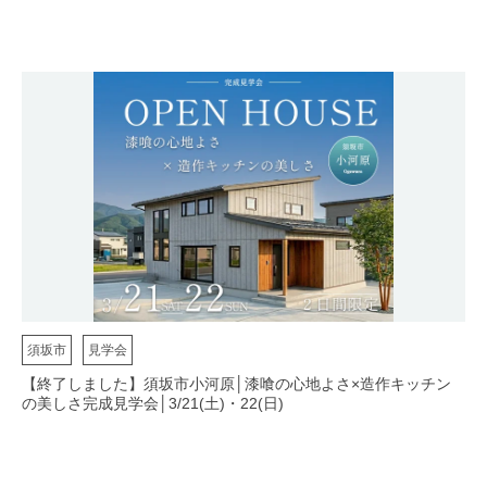
須坂市
見学会
【終了しました】須坂市小河原│漆喰の心地よさ×造作キッチン
の美しさ完成見学会│3/21(土)・22(日)