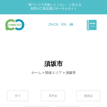
「家づくりで失敗したくない」に応える
長野の工務店選びポータルサイト
ZH-CN
EN
JA
須坂市
ホーム
>
開催エリア
>
須坂市
全て
見学会
相談会