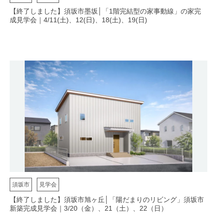
【終了しました】須坂市墨坂│「1階完結型の家事動線」の家完
成見学会｜4/11(土)、12(日)、18(土)、19(日)
須坂市
見学会
【終了しました】須坂市旭ヶ丘│「陽だまりのリビング」須坂市
新築完成見学会｜3/20（金）、21（土）、22（日）