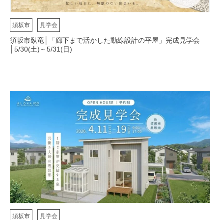
須坂市
見学会
須坂市臥竜│「廊下まで活かした動線設計の平屋」完成見学会
│5/30(土)～5/31(日)
須坂市
見学会