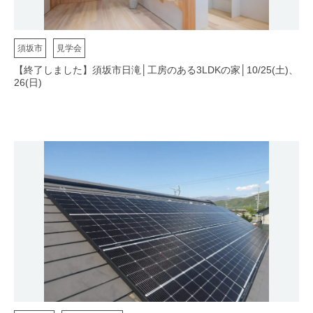
須坂市
見学会
【終了しました】須坂市日滝│工房のある3LDKの家│10/25(土)、
26(日)